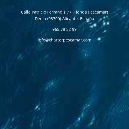
S
S
S
e
e
e
g
g
g
Calle Patricio Ferrandiz 77 (Tienda Pescamar)
u
u
u
Dénia (03700)
Alicante, España
i
i
i
r
r
r
965 78 52 99
info@charterpescamar.com