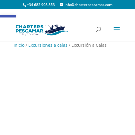
+34 682 908 853
info@charterpescamar.com
Abrir barra de herramientas
Inicio
/
Excursiones a calas
/ Excursión a Calas