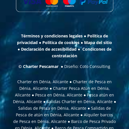
Términos y condiciones legales
●
Política de
privacidad
●
Política de cookies
●
Mapa del sitio
●
Declaración de accesibilidad
●
Condicones de
contratación
©
Charter Pescamar
● Diseño:
Coto Consulting
Charter en Dénia, Alicante
●
Charter de Pesca en
Dénia, Alicante
●
Charter Pesca Atún en Dénia,
Alicante
●
Pesca en Dénia, Alicante
●
Pesca atún en
Dénia, Alicante
●
Salidas Charter en Dénia, Alicante
●
Salidas de Pesca en Dénia, Alicante
●
Salidas de
Pesca de atún en Dénia, Alicante
●
Alquiler barcos
de Pesca en Dénia, Alicante
●
Barco de Pesca Privado
en Dénia, Alicante
●
Barco de Pesca Compartido en