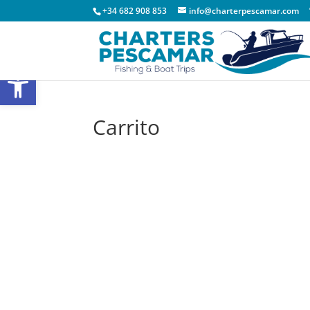
+34 682 908 853
info@charterpescamar.com
Abrir barra de herramientas
Carrito