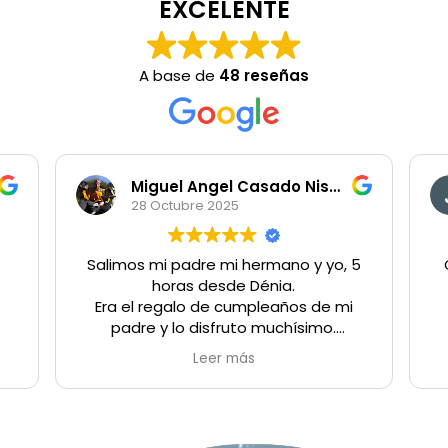
EXCELENTE
A base de
48 reseñas
Miguel Angel Casado Nistal
28 Octubre 2025
Salimos mi padre mi hermano y yo, 5
horas desde Dénia.
Era el regalo de cumpleaños de mi
padre y lo disfruto muchísimo.
Muy agradecidos por el trato y la
Leer más
experiencia.
Para repetir