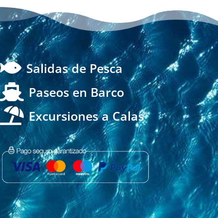

Salidas de Pesca

Paseos en Barco

Excursiones a Calas