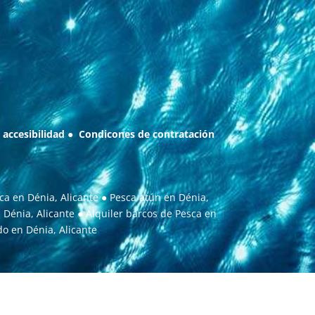
 accesibilidad
●
Condicones de contratación
ca en Dénia, Alicante
●
Pesca atún en Dénia,
 Dénia, Alicante
●
Alquiler barcos de Pesca en
o en Dénia, Alicante