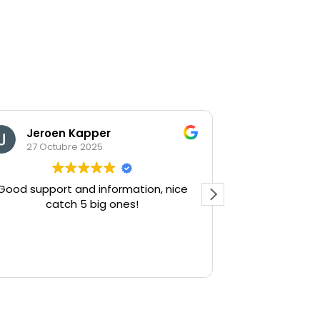
Jeroen Kapper
Thomas
27 Octubre 2025
9 Septie
Good support and information, nice
Super viele F
catch 5 big ones!
Meine Kinde
Menge Spaß a
Guides 