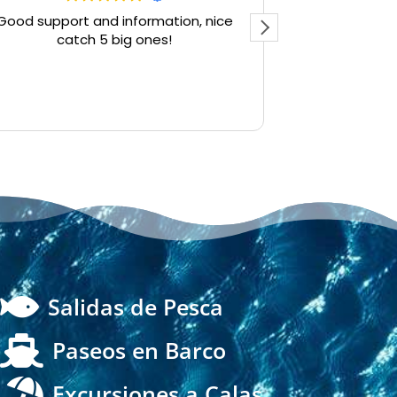
Good support and information, nice
Super viele F
catch 5 big ones!
Meine Kinde
Menge Spaß a
Guides 

Salidas de Pesca

Paseos en Barco

Excursiones a Calas