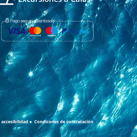
 accesibilidad
●
Condicones de contratación