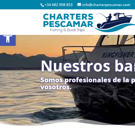
+34 682 908 853
info@charterpescamar.com
Abrir barra de herramientas
Nuestros ba
Somos profesionales de la 
vosotros.