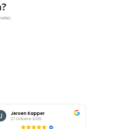
n?
dudas:
Jeroen Kapper
Thomas
27 Octubre 2025
9 Septie