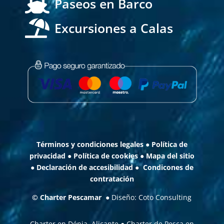

Paseos en Barco

Excursiones a Calas
Términos y condiciones legales
●
Política de
privacidad
●
Política de cookies
●
Mapa del sitio
●
Declaración de accesibilidad
●
Condicones de
contratación
©
Charter Pescamar
● Diseño:
Coto Consulting
Charter en Dénia, Alicante
●
Charter de Pesca en