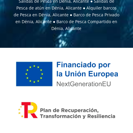
Salidas de Pesca en Dénia, Alicante
●
Salidas de
Pesca de atún en Dénia, Alicante
●
Alquiler barcos
de Pesca en Dénia, Alicante
●
Barco de Pesca Privado
en Dénia, Alicante
●
Barco de Pesca Compartido en
Dénia, Alicante