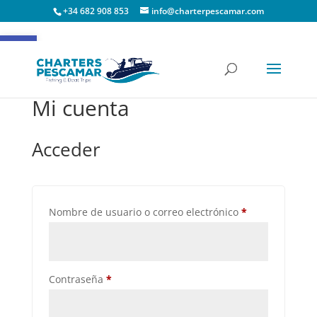
+34 682 908 853
info@charterpescamar.com
Abrir barra de herramientas
Mi cuenta
Acceder
Obligatorio
Nombre de usuario o correo electrónico
*
Obligatorio
Contraseña
*